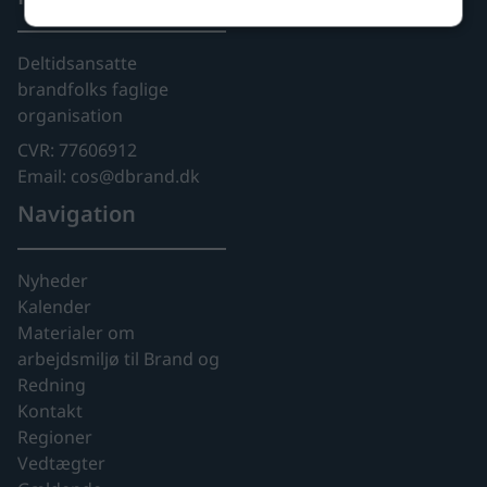
Deltidsansatte
brandfolks faglige
organisation
CVR: 77606912
Email: cos@dbrand.dk
Navigation
Nyheder
Kalender
Materialer om
arbejdsmiljø til Brand og
Redning
Kontakt
Regioner
Vedtægter