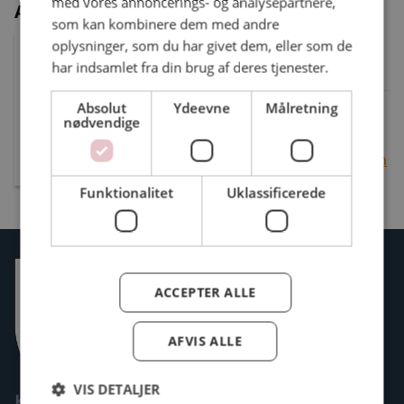
med vores annoncerings- og analysepartnere,
Administration
som kan kombinere dem med andre
Thomas Büttner Bak Petersen
oplysninger, som du har givet dem, eller som de
Tillidsmand
har indsamlet fra din brug af deres tjenester.
Absolut
Ydeevne
Målretning
Ansat: Kommunal
nødvendige
Tlf.: 51205921
thomaspetersen85@hotmail.com
Funktionalitet
Uklassificerede
ACCEPTER ALLE
AFVIS ALLE
VIS DETALJER
Kontakt