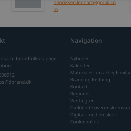
henriksen.lennart@gmail.co
m
kt
Navigation
ansatte brandfolks faglige
Nyheder
ation
Kalender
Materialer om arbejdsmiljø 
606912
Brand og Redning
cos@dbrand.dk
Kontakt
Regioner
Vedtægter
Gældende overenskomster
Digitalt medlemskort
Cookiepolitik