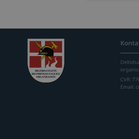
Konta
Deltids
organis
CVR: 77
Email: 