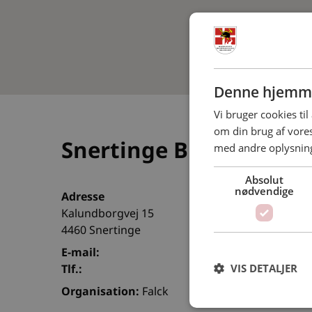
Denne hjemme
Vi bruger cookies til
om din brug af vor
Snertinge Brandvæsen
med andre oplysninge
Absolut
nødvendige
Adresse
Kalundborgvej 15
4460 Snertinge
E-mail:
VIS DETALJER
Tlf.:
Organisation:
Falck