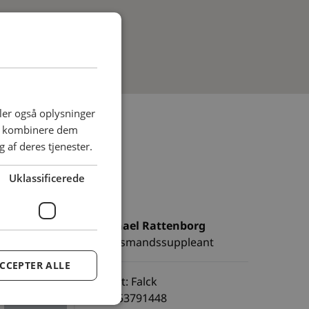
deler også oplysninger
an kombinere dem
 af deres tjenester.
Uklassificerede
Michael Rattenborg
Tillidsmandssuppleant
CCEPTER ALLE
Ansat: Falck
Tlf.: 53791448