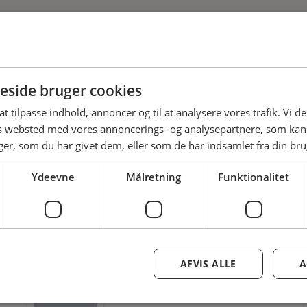
side bruger cookies
 at tilpasse indhold, annoncer og til at analysere vores trafik. Vi 
es websted med vores annoncerings- og analysepartnere, som k
r, som du har givet dem, eller som de har indsamlet fra din brug
Ydeevne
Målretning
Funktionalitet
Administration
Lennart Henriksen
Tillidsmand
AFVIS ALLE
A
Ansat: Falck
Tlf.: 21943366