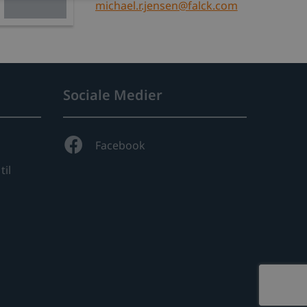
michael.r.jensen@falck.com
Sociale Medier
Facebook
til