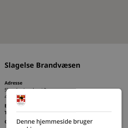
Slagelse Brandvæsen
Adresse
Slagelse Landevej 3
4200 Slagelse
E-mail:
Tlf.:
Denne hjemmeside bruger
Organisation:
Kommunal