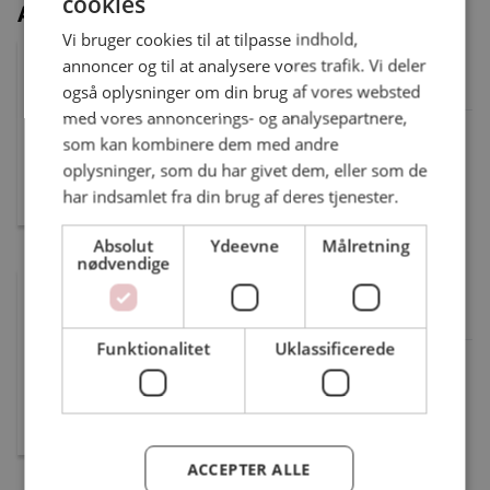
cookies
Administration
Vi bruger cookies til at tilpasse indhold,
Lars Juul Petersen
annoncer og til at analysere vores trafik. Vi deler
Tillidsmand
også oplysninger om din brug af vores websted
med vores annoncerings- og analysepartnere,
Ansat: Kommunal
som kan kombinere dem med andre
Tlf.: 51337008
oplysninger, som du har givet dem, eller som de
lars2408falck@hotmail.com
har indsamlet fra din brug af deres tjenester.
Absolut
Ydeevne
Målretning
nødvendige
Renè Allan Lind Jespersen
Arbejdsmiljørepræsentant
Funktionalitet
Uklassificerede
Ansat: Kommunal
lindsen112@gmail.com
ACCEPTER ALLE