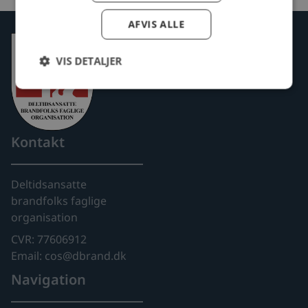
AFVIS ALLE
VIS DETALJER
Kontakt
Deltidsansatte
brandfolks faglige
organisation
CVR: 77606912
Email: cos@dbrand.dk
Navigation