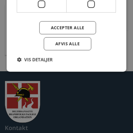
Jesper Christian Jespersgaard
Nielsen
Tillidsmand
ACCEPTER ALLE
Ansat: Falck
AFVIS ALLE
Tlf.: 23453094
jespernielsen69@live.dk
VIS DETALJER
Kontakt