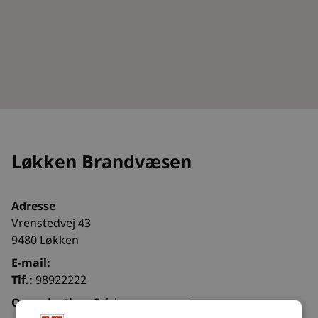
Løkken Brandvæsen
Adresse
Vrenstedvej 43
9480 Løkken
E-mail:
Tlf.:
98922222
Organisation:
Falck