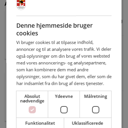
Administration
Anette Steen Hansen
Arbejdsmiljørepræsentant, Faglig
Denne hjemmeside bruger
konsulent
cookies
Vi bruger cookies til at tilpasse indhold,
Ansat: Falck
annoncer og til at analysere vores trafik. Vi deler
Tlf.: 51330234
også oplysninger om din brug af vores websted
ASH@dbrand.dk
med vores annoncerings- og analysepartnere,
som kan kombinere dem med andre
Bjarne Christensen
oplysninger, som du har givet dem, eller som de
Tillidsmandssuppleant
har indsamlet fra din brug af deres tjenester.
Absolut
Ydeevne
Målretning
Ansat: Falck
nødvendige
Tlf.: 41265602
bjarne.s.christensen@falck.com
Funktionalitet
Uklassificerede