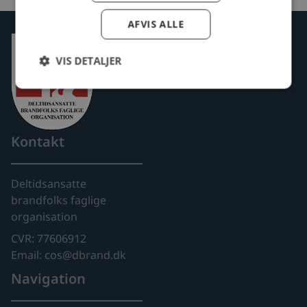
AFVIS ALLE
VIS DETALJER
Kontakt
Deltidsansatte
brandfolks faglige
organisation
CVR: 77606912
Email: cos@dbrand.dk
Navigation