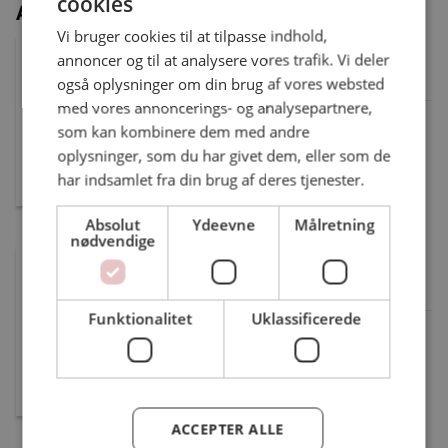
cookies
Administration
Vi bruger cookies til at tilpasse indhold,
Daniel Thrysøe Birkkjær
annoncer og til at analysere vores trafik. Vi deler
Arbejdsmiljørepræsentant
også oplysninger om din brug af vores websted
med vores annoncerings- og analysepartnere,
Ansat: Kommunal
som kan kombinere dem med andre
Tlf.: 22520636
oplysninger, som du har givet dem, eller som de
daniel.birkkjaer9636@gmail.com
har indsamlet fra din brug af deres tjenester.
Absolut
Ydeevne
Målretning
nødvendige
Michael Dollerup Møller
Tillidsmand
Funktionalitet
Uklassificerede
Ansat: Kommunal
Tlf.: 31994464
dollerupmichael@gmail.com
ACCEPTER ALLE