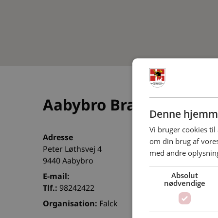
Aabybro Brandvæsen
Denne hjemme
Vi bruger cookies til
Adresse
om din brug af vor
Peter Løthsvej 4
med andre oplysninge
9440 Aabybro
Absolut
E-mail:
nødvendige
Tlf.:
98242422
Organisation:
Falck