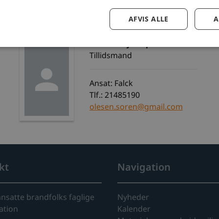
aaby66@gmail.com
AFVIS ALLE
A
Søren Svejstrup Olesen
Tillidsmand
Ansat: Falck
Tlf.: 21485190
olesen.soren@gmail.com
kt
Navigation
ansatte brandfolks faglige
Nyheder
ation
Kalender