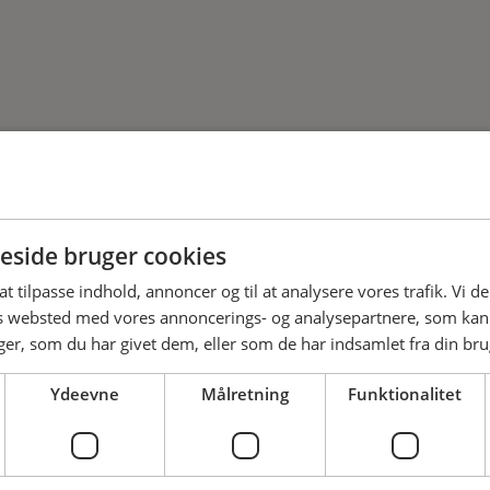
side bruger cookies
 at tilpasse indhold, annoncer og til at analysere vores trafik. Vi 
Administration
es websted med vores annoncerings- og analysepartnere, som k
r, som du har givet dem, eller som de har indsamlet fra din brug
Michael Aaby Christensen
Tillidsmandssuppleant
Ydeevne
Målretning
Funktionalitet
Ansat: Falck
Tlf.: 25270536