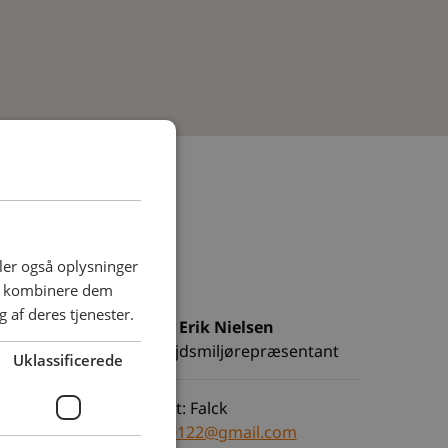
deler også oplysninger
an kombinere dem
 af deres tjenester.
Poul Erik Nielsen
Arbejdsmiljørepræsentant
Uklassificerede
Ansat: Falck
Pn50122@gmail.com