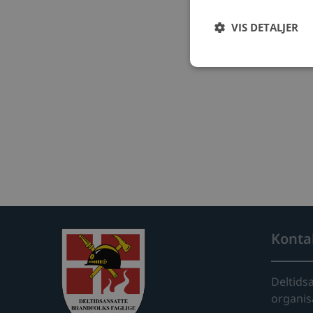
VIS DETALJER
Konta
Deltids
organis