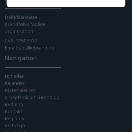
Deltidsansatte
brandfolks faglige
organisation
CVR: 77606912
Email: cos@dbrand.dk
Navigation
Nyheder
Kalender
Materialer om
arbejdsmiljø til Brand og
Redning
Kontakt
Regioner
Vedtægter