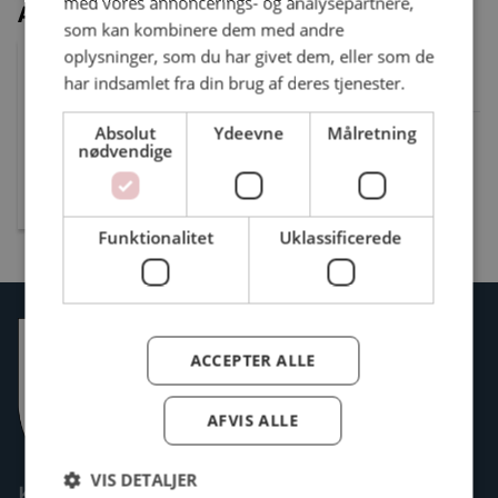
med vores annoncerings- og analysepartnere,
Administration
som kan kombinere dem med andre
Morten Hansen
oplysninger, som du har givet dem, eller som de
Tillidsmand
har indsamlet fra din brug af deres tjenester.
Absolut
Ydeevne
Målretning
Ansat: Kommunal
nødvendige
Tlf.: 23356778
mh2@ostbv.dk
Funktionalitet
Uklassificerede
ACCEPTER ALLE
AFVIS ALLE
VIS DETALJER
Kontakt