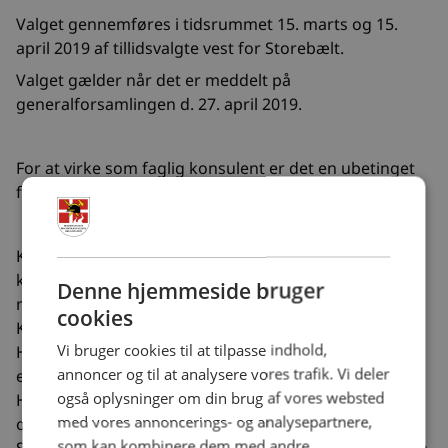
Valget gennemføres i tidsrummet 15. marts og 15.
april 2019 af tillidsvalgte vest for Storebælt.
Valget gælder når det er meddelt på
generalforsamlingen d. 27. april 2019.
For at virke som faglig konsulent er det en ubetinget
fordel at
Kunne skabe relationer med professionelt nærvær og
kommunikere på en konstruktiv og anerkendende
Denne hjemmeside bruger
måde.
cookies
Kunne udtrykke sig mundtligt og skriftligt
Vi bruger cookies til at tilpasse indhold,
Have kendskab til fagligt virke, gerne grundkurser fra
annoncer og til at analysere vores trafik. Vi deler
egen organisation
også oplysninger om din brug af vores websted
Have erfaring med forhandling og viden om aftale- og
med vores annoncerings- og analysepartnere,
overenskomststof
som kan kombinere dem med andre
Som faglig konsulent bliver man ”bindeleddet” mellem