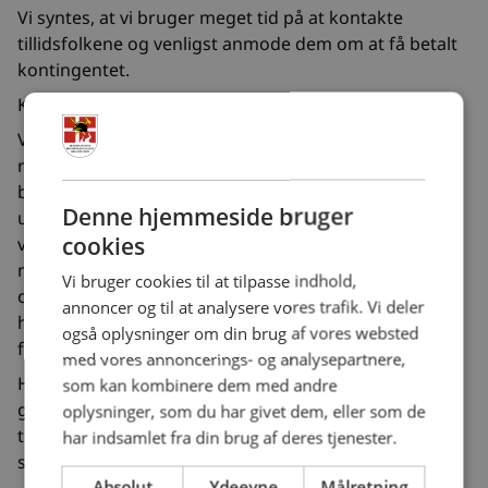
Vi syntes, at vi bruger meget tid på at kontakte
tillidsfolkene og venligst anmode dem om at få betalt
kontingentet.
Kontingentet er 250,- om året pr brandmand.
Vi syntes ikke at det er fair, at vi skal gang på gang
retfærdiggøre hvad kontingentet bruges til, men det
bliver jo blandt andet brugt til at drifte LFDB. Vi
Denne hjemmeside bruger
udgiver vores blad 4 gange om året, vi vedligeholder
cookies
vores medlemsdatabase, vi deltager i diverse
mødefora, overenskomstspørgsmål,
Vi bruger cookies til at tilpasse indhold,
overenskomstforhandling og kører faglige sager med
annoncer og til at analysere vores trafik. Vi deler
hjælp fra vores dygtige advokat med ekspertise inden
også oplysninger om din brug af vores websted
for arbejdsret.
med vores annoncerings- og analysepartnere,
Hver gang vi sender kontingentopkrævning ud skal vi
som kan kombinere dem med andre
gennem en træls tid med rykkere og opringninger til
oplysninger, som du har givet dem, eller som de
tillidsfolk og spørgsmål om “hvorvidt det kan betale
har indsamlet fra din brug af deres tjenester.
sig at være medlem”.
Absolut
Ydeevne
Målretning