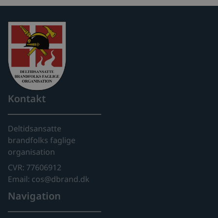
Kontakt
Deltidsansatte
brandfolks faglige
organisation
CVR: 77606912
Email: cos@dbrand.dk
Navigation