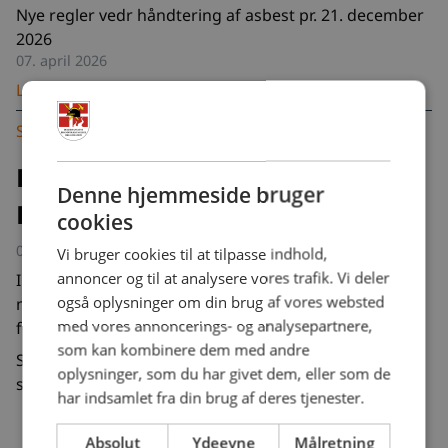
Nye regler vedr håndtering af asbest pr. 21. december
2026
07. april 2026
Læs nyhed
Se alle nyheder
Fornyelse af stort kørekort -
Denne hjemmeside bruger
Falck ansatte
cookies
08. oktober 2025
Vi bruger cookies til at tilpasse indhold,
annoncer og til at analysere vores trafik. Vi deler
I forbindelse med indgåelse af den nye overenskomst
også oplysninger om din brug af vores websted
mellem Dbrand og Falck, er refusion af udgifter til
med vores annoncerings- og analysepartnere,
fornyelse af stort kørekort overgået til Falck.
som kan kombinere dem med andre
Så skal du have refunderet dine udgifter, så skal du
oplysninger, som du har givet dem, eller som de
sende bilag til din stationsleder.
har indsamlet fra din brug af deres tjenester.
Absolut
Ydeevne
Målretning