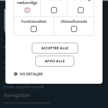
nødvendige
Funktionalitet
Uklassificerede
Kontakt
ACCEPTER ALLE
AFVIS ALLE
Deltidsansatte
brandfolks faglige
organisation
VIS DETALJER
CVR: 77606912
Email: cos@dbrand.dk
Navigation