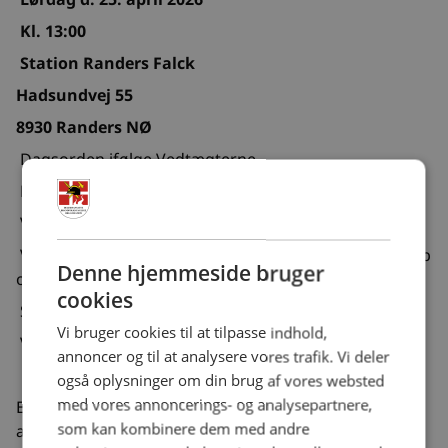
Kl. 13:00
Station Randers Falck
Hadsundvej 55
8930 Randers NØ
Dagsorden ifølge Vedtægterne
På valg er følgende:
Valg af formand – Jan Hammer – (modtager genvalg)
Valg af kasserer – generationsskifte – (Martin Hostrup
Denne hjemmeside bruger
opstiller)
cookies
Suppleant
Vi bruger cookies til at tilpasse indhold,
Valg af revisor
annoncer og til at analysere vores trafik. Vi deler
også oplysninger om din brug af vores websted
med vores annoncerings- og analysepartnere,
Endvidere skal der inden generalforsamlingen
som kan kombinere dem med andre
afholdes valg af følgende;