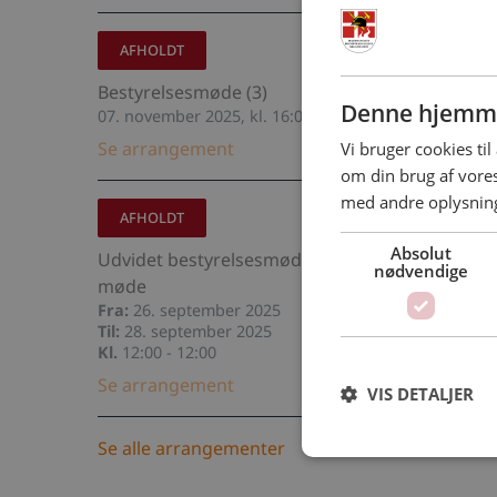
AFHOLDT
Bestyrelsesmøde (3)
Denne hjemme
07. november 2025, kl. 16:00 - 20:00
Se arrangement
Vi bruger cookies til
om din brug af vor
med andre oplysninge
AFHOLDT
Absolut
Udvidet bestyrelsesmøde/tema-
nødvendige
møde
Fra:
26. september 2025
Til:
28. september 2025
Kl.
12:00 - 12:00
Se arrangement
VIS DETALJER
Se alle arrangementer