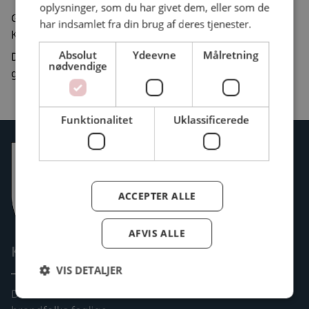
oplysninger, som du har givet dem, eller som de
Generalforsamlingen afholdes på Hotel Comwell,
har indsamlet fra din brug af deres tjenester.
Karensmindevej 5, 5500 Middelfart.
Absolut
Ydeevne
Målretning
Der vil blive serveret en sandwich til deltagerne før
nødvendige
generalforsamlingen
Funktionalitet
Uklassificerede
ACCEPTER ALLE
AFVIS ALLE
Kontakt
VIS DETALJER
Deltidsansatte