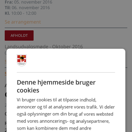
Fra:
05. november 2016
Til:
06. november 2016
Kl.
10:00 - 12:00
Se arrangement
AFHOLDT
Landsudvalgsmøde - Oktober 2016
08. oktober 2016, kl. 10:00 - 16:00
Se arrangement
Se alle arrangementer
Denne hjemmeside bruger
Afholdt
cookies
Generalforsamling 28. maj 2016
Vi bruger cookies til at tilpasse indhold,
28. maj 2016, kl. 13:00 - 16:00
annoncer og til at analysere vores trafik. Vi deler
Generalforsamling 2016
også oplysninger om din brug af vores websted
med vores annoncerings- og analysepartnere,
Husk at der er generalforsamling Lørdag d. 28. maj
som kan kombinere dem med andre
2016 kl. 13.00.