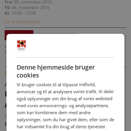
Fra:
05. november 2016
Til:
06. november 2016
Kl.
10:00 - 12:00
Se arrangement
AFHOLDT
Landsudvalgsmøde - Oktober 2016
08. oktober 2016, kl. 10:00 - 16:00
Se arrangement
Denne hjemmeside bruger
Se alle arrangementer
cookies
Vi bruger cookies til at tilpasse indhold,
Afholdt
annoncer og til at analysere vores trafik. Vi deler
Bestyrelsesmøde i Middelfart -
også oplysninger om din brug af vores websted
August 2016
med vores annoncerings- og analysepartnere,
som kan kombinere dem med andre
27. august 2016, kl. 10:00 - 15:00
oplysninger, som du har givet dem, eller som de
Bestyrelsesmøde afholdes Comwell Middelfart
har indsamlet fra din brug af deres tjenester.