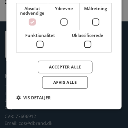
Dagsorden udsendes før mødet
Absolut
Ydeevne
Målretning
nødvendige
Funktionalitet
Uklassificerede
ACCEPTER ALLE
Kontakt
AFVIS ALLE
Deltidsansatte
VIS DETALJER
brandfolks faglige
organisation
CVR: 77606912
Email: cos@dbrand.dk